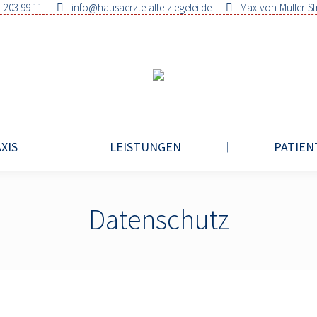
- 203 99 11
info@hausaerzte-alte-ziegelei.de
Max-von-Müller-St
XIS
LEISTUNGEN
PATIEN
Datenschutz