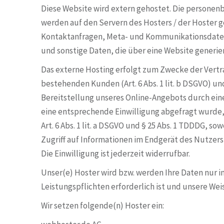
Diese Website wird extern gehostet. Die personen
werden auf den Servern des Hosters / der Hoster ges
Kontaktanfragen, Meta- und Kommunikationsdaten
und sonstige Daten, die über eine Website generie
Das externe Hosting erfolgt zum Zwecke der Vert
bestehenden Kunden (Art. 6 Abs. 1 lit. b DSGVO) und
Bereitstellung unseres Online-Angebots durch einen 
eine entsprechende Einwilligung abgefragt wurde, 
Art. 6 Abs. 1 lit. a DSGVO und § 25 Abs. 1 TDDDG, s
Zugriff auf Informationen im Endgerät des Nutzers
Die Einwilligung ist jederzeit widerrufbar.
Unser(e) Hoster wird bzw. werden Ihre Daten nur in
Leistungspflichten erforderlich ist und unsere We
Wir setzen folgende(n) Hoster ein: