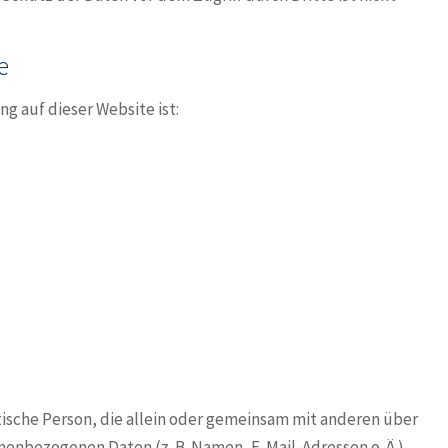
e
g auf dieser Website ist:
istische Person, die allein oder gemeinsam mit anderen über
nenbezogenen Daten (z. B. Namen, E-Mail-Adressen o. Ä.)